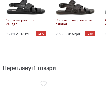
Чорні шкіряні літні
Коричневі шкіряні літні
С
сандалі
сандалі
с
2 688
2 016 грн.
-25%
2 688
2 016 грн.
-25%
2
Переглянуті товари