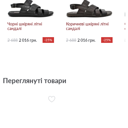
Чорні шкіряні літні
Коричневі шкіряні літні
С
сандалі
сандалі
с
2 688
2 016 грн.
-25%
2 688
2 016 грн.
-25%
2
Переглянуті товари