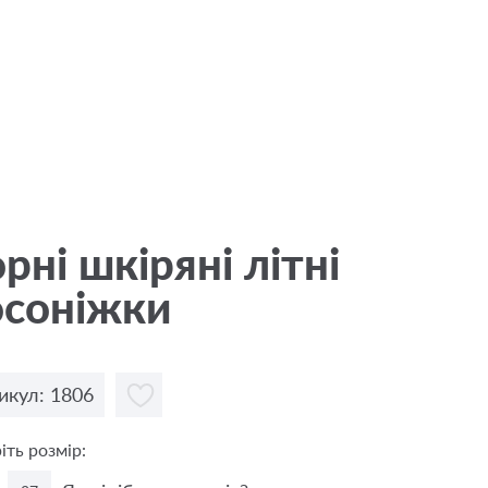
рні шкіряні літні
осоніжки
икул: 1806
іть розмір: