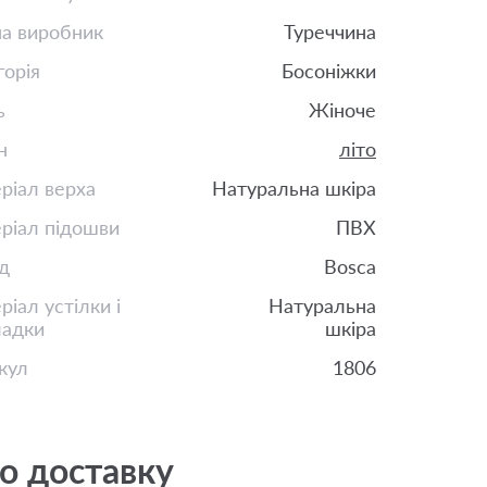
на виробник
Туреччина
горія
Босоніжки
ь
Жіноче
н
літо
ріал верха
Натуральна шкіра
ріал підошви
ПВХ
д
Bosca
іал устілки і
Натуральна
ладки
шкіра
кул
1806
о доставку