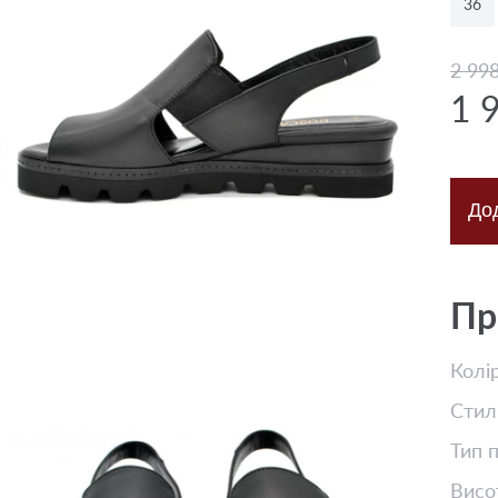
36
2 99
1 
До
Пр
Колі
Стил
Тип 
Висо