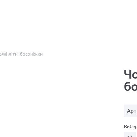
ряні літні босоніжки
Чо
б
Арт
Вибер