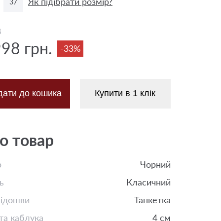
Як підібрати розмір?
37
8
998 грн.
-33%
дати до кошика
Купити в 1 клік
о товар
р
Чорний
ь
Класичний
підошви
Танкетка
та каблука
4 см