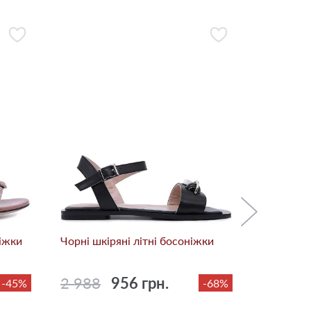
Чорні шкі
2 788
ніжки
Чорні шкіряні літні босоніжки
2 988
956 грн.
-45%
-68%