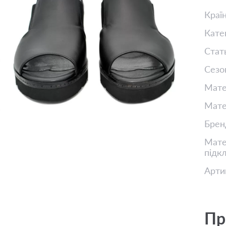
Краї
Кате
Стат
Сезо
Мате
Мате
Брен
Матер
підк
Арти
Пр