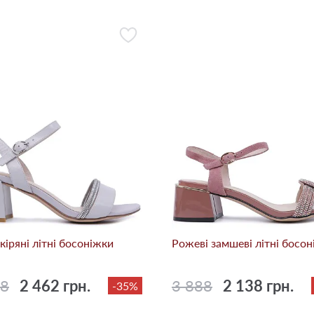
кіряні літні босоніжки
Рожеві замшеві літні босо
88
2 462 грн.
3 888
2 138 грн.
-35%