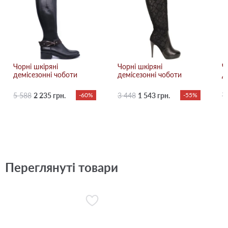
Чорні шкіряні
Чорні шкіряні
Ч
демісезонні чоботи
демісезонні чоботи
д
5 588
2 235 грн.
-60%
3 448
1 543 грн.
-55%
7
Переглянуті товари