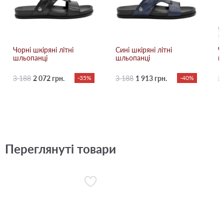
Чорні шкіряні літні
Сині шкіряні літні
Ч
шльопанці
шльопанці
ш
3 188
2 072 грн.
-35%
3 188
1 913 грн.
-40%
2
Переглянуті товари