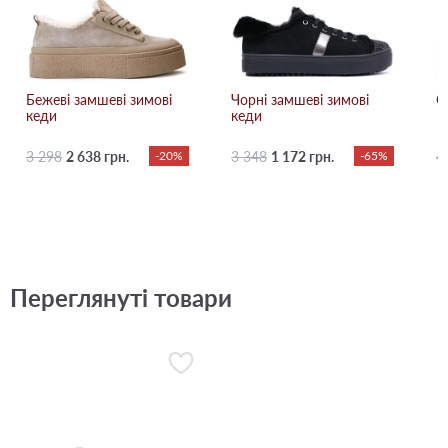
Бежевi замшеві зимові
Чорні замшеві зимові
С
кеди
кеди
3 298
2 638 грн.
-20%
3 348
1 172 грн.
-65%
4
Переглянуті товари