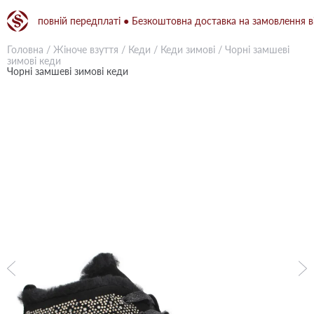
при повній передплаті ● Безкоштовна доставка на замовлення від 1
Головна
/
Жіноче взуття
/
Кеди
/
Кеди зимові
/
Чорні замшеві
зимові кеди
Чорні замшеві зимові кеди