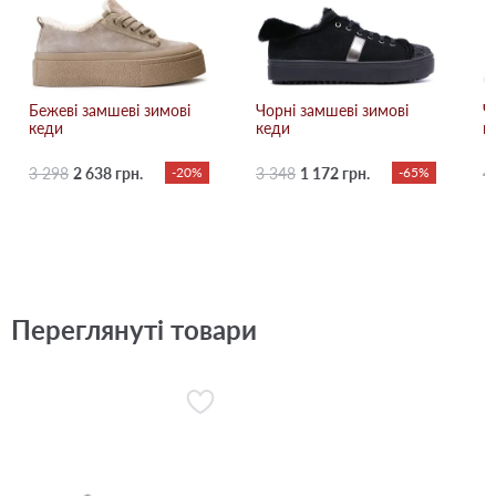
Бежевi замшеві зимові
Чорні замшеві зимові
Ч
кеди
кеди
к
3 298
2 638 грн.
-20%
3 348
1 172 грн.
-65%
4
Переглянуті товари