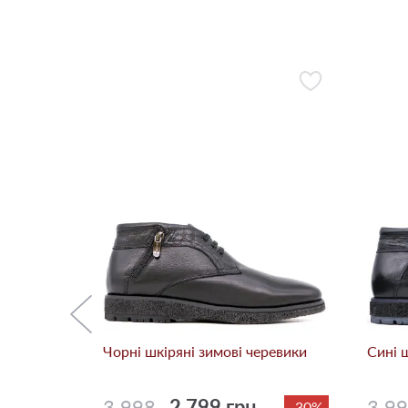
еревики
-43%
Чорні шкіряні зимові черевики
Сині 
3 998
2 799 грн.
3 9
-30%