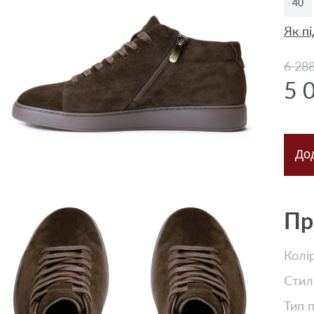
40
Як пі
6 28
5 
До
Пр
Колі
Стил
Тип 