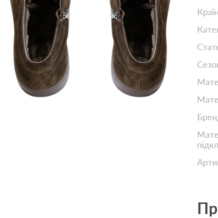
Краї
Кате
Стат
Сезо
Мате
Мате
Брен
Матер
підк
Арти
Пр