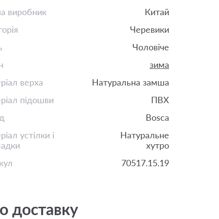
на виробник
Китай
горія
Черевики
ь
Чоловіче
н
зима
ріал верха
Натуральна замша
ріал підошви
ПВХ
д
Bosca
іал устілки і
Натуральне
ладки
хутро
кул
70517.15.19
о доставку