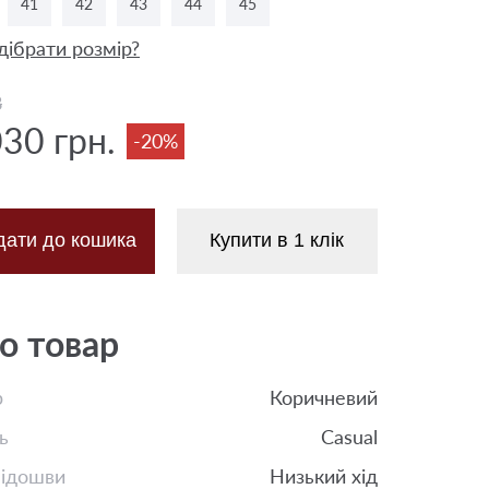
41
42
43
44
45
дібрати розмір?
8
030 грн.
-20%
дати до кошика
Купити в 1 клік
о товар
р
Коричневий
ь
Casual
підошви
Низький хід