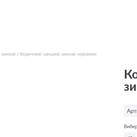
 зимові
/
Коричневі замшеві зимові черевики
Ко
зи
Арт
Вибер