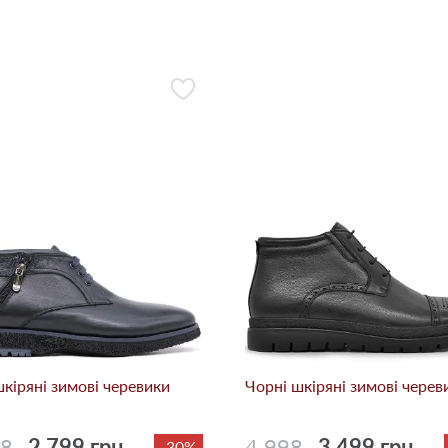
шкіряні зимові черевики
Чорні шкіряні зимові черев
98
2 799 грн.
4 998
3 499 грн.
-30%