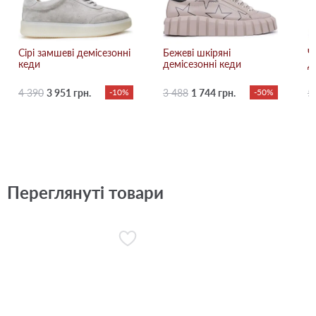
Сірі замшеві демісезонні
Бежевi шкіряні
Ч
кеди
демісезонні кеди
д
4 390
3 951 грн.
-10%
3 488
1 744 грн.
-50%
5
Переглянуті товари