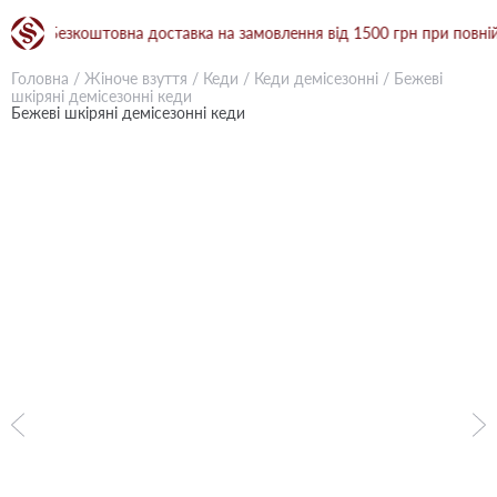
● Безкоштовна доставка на замовлення від 1500 грн при повній пере
Головна
/
Жіноче взуття
/
Кеди
/
Кеди демісезонні
/
Бежевi
шкіряні демісезонні кеди
Бежевi шкіряні демісезонні кеди