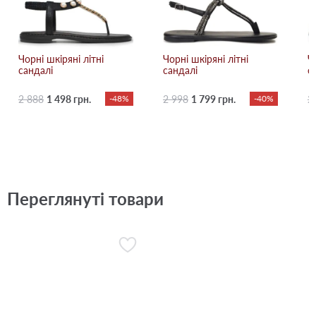
Чорні шкіряні літні
Чорні шкіряні літні
Ч
сандалі
сандалі
с
2 888
1 498 грн.
-48%
2 998
1 799 грн.
-40%
2
Переглянуті товари