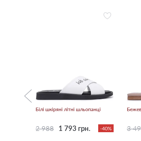
опанці
-10%
Білі шкіряні літні шльопанці
Бежев
2 988
1 793 грн.
3 4
-40%