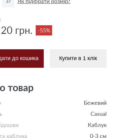
Як підібрати розмір?
37
8
120 грн.
-55%
дати до кошика
Купити в 1 клік
о товар
р
Бежевий
ь
Casual
підошви
Каблук
та каблука
0-3 см