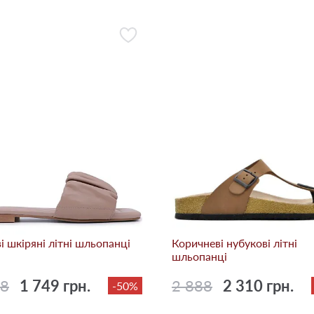
i шкіряні літні шльопанці
Коричневі нубукові літні
шльопанці
98
1 749 грн.
2 888
2 310 грн.
-50%