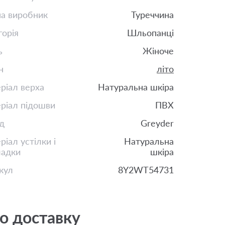
на виробник
Туреччина
горія
Шльопанці
ь
Жіноче
н
літо
ріал верха
Натуральна шкіра
ріал підошви
ПВХ
д
Greyder
іал устілки і
Натуральна
ладки
шкіра
кул
8Y2WT54731
о доставку