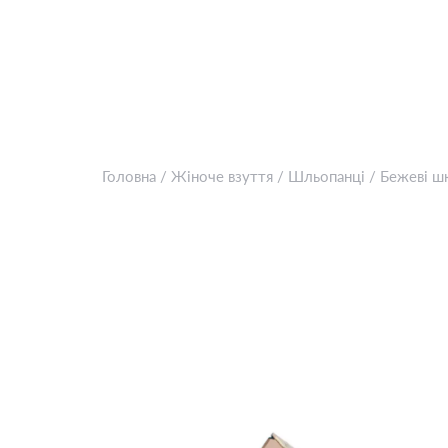
Головна
/
Жіноче взуття
/
Шльопанці
/
Бежевi шк