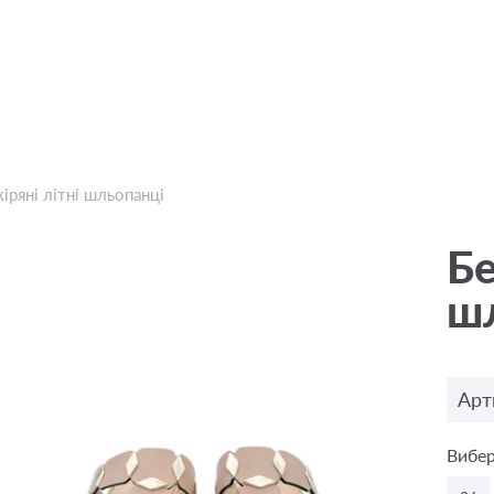
іряні літні шльопанці
Бе
ш
Арт
Вибер