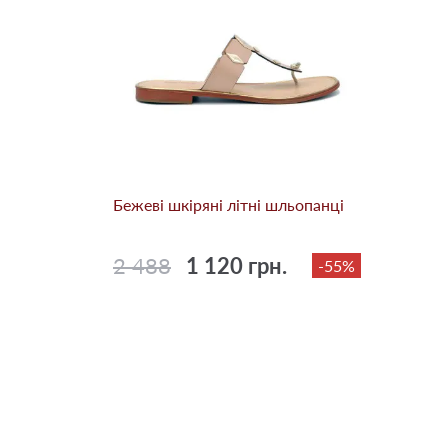
Бежевi шкіряні літні шльопанці
2 488
1 120 грн.
-55%