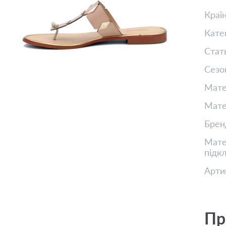
Краї
Кате
Стат
Сезо
Мате
Мате
Брен
Матер
підк
Арти
Пр