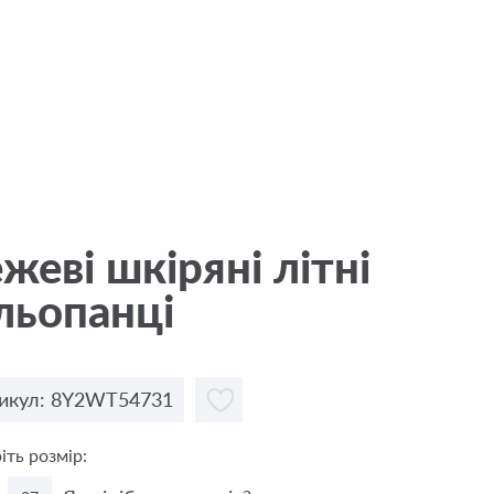
жевi шкіряні літні
льопанці
икул: 8Y2WT54731
іть розмір: