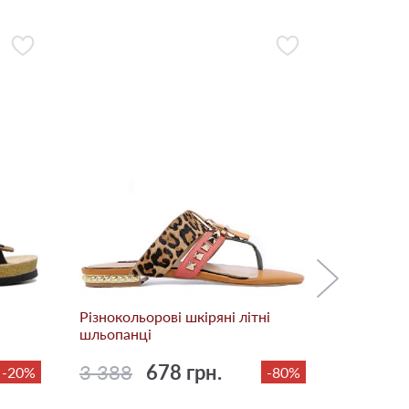
Білі шкір
2 498
Різнокольорові шкіряні літні
шльопанці
3 388
678 грн.
-20%
-80%