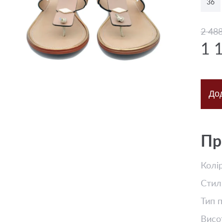
36
2 48
1 
До
Пр
Колі
Стил
Тип 
Висо