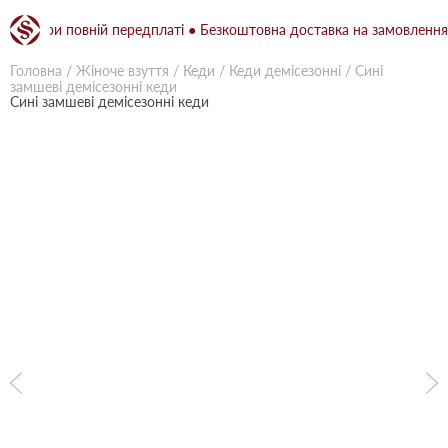
 при повній передплаті ● Безкоштовна доставка на замовлення від 1
Головна
/
Жіноче взуття
/
Кеди
/
Кеди демісезонні
/
Сині
замшеві демісезонні кеди
Сині замшеві демісезонні кеди