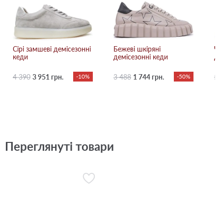
Сірі замшеві демісезонні
Бежевi шкіряні
Ч
кеди
демісезонні кеди
д
4 390
3 951 грн.
-10%
3 488
1 744 грн.
-50%
5
Переглянуті товари