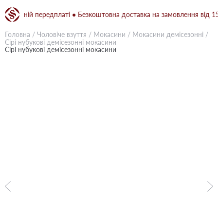
овній передплаті ● Безкоштовна доставка на замовлення від 1500 г
Головна
/
Чоловіче взуття
/
Мокасини
/
Мокасини демісезонні
/
Сірі нубукові демісезонні мокасини
Сірі нубукові демісезонні мокасини