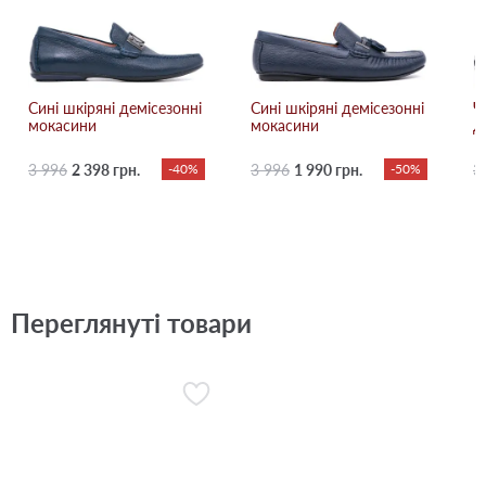
Сині шкіряні демісезонні
Сині шкіряні демісезонні
Ч
мокасини
мокасини
д
3 996
2 398 грн.
-40%
3 996
1 990 грн.
-50%
3
Переглянуті товари