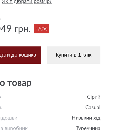
Як підібрати розмір?
8
049 грн.
-70%
дати до кошика
Купити в 1 клік
о товар
р
Сірий
ь
Casual
підошви
Низький хід
на виробник
Туреччина