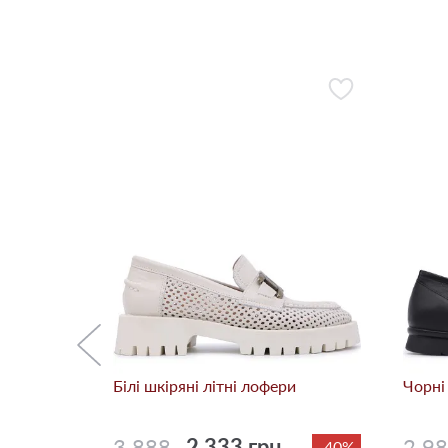
і лофери
-10%
Білі шкіряні літні лофери
Чорні
3 888
2 333 грн.
2 9
-40%