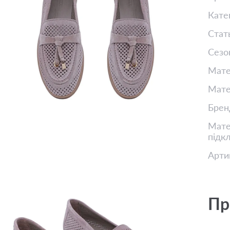
Кате
Стат
Сезо
Мате
Мате
Брен
Матер
підк
Арти
Пр