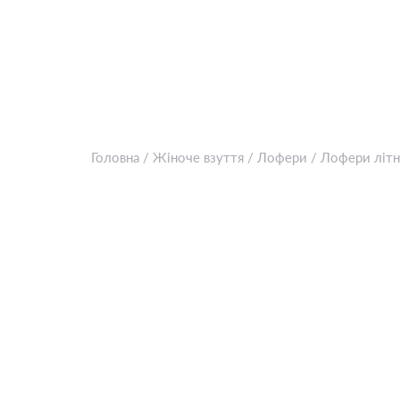
Головна
/
Жіноче взуття
/
Лофери
/
Лофери літн