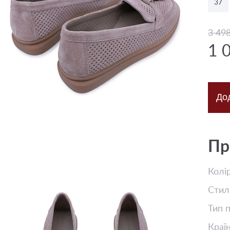
37
3 49
1 
До
Пр
Колі
Стил
Тип 
Краї