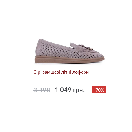
Сірі замшеві літні лофери
3 498
1 049 грн.
-70%