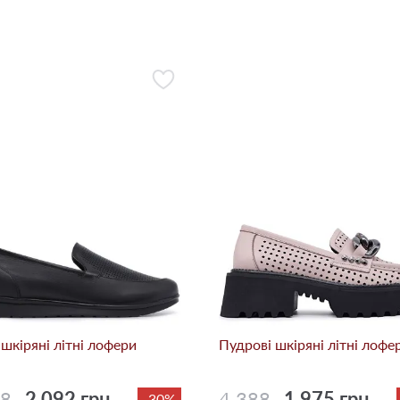
 шкіряні літні лофери
Пудрові шкіряні літні лофе
88
2 092 грн.
4 388
1 975 грн.
-30%