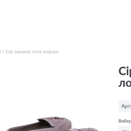
і
/
Сірі замшеві літні лофери
Сі
л
Арт
Вибер