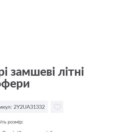
рі замшеві літні
офери
икул: 2Y2UA31332
іть розмір: