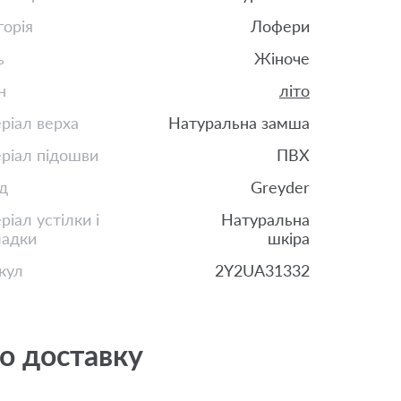
горія
Лофери
ь
Жіноче
н
літо
ріал верха
Натуральна замша
ріал підошви
ПВХ
д
Greyder
іал устілки і
Натуральна
ладки
шкіра
кул
2Y2UA31332
о доставку