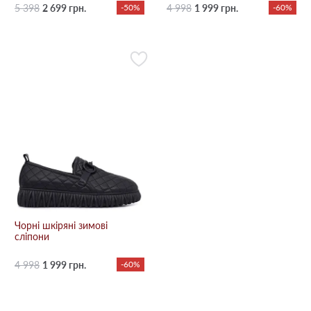
5 398
2 699 грн.
-50%
4 998
1 999 грн.
-60%
Чорні шкіряні зимові
сліпони
4 998
1 999 грн.
-60%