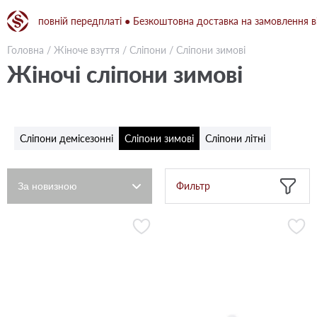
при повній передплаті ● Безкоштовна доставка на замовлення від 1
Головна
/
Жіноче взуття
/
Сліпони
/
Сліпони зимові
Жіночі сліпони зимові
Сліпони демісезонні
Сліпони зимові
Сліпони літні
Фильтр