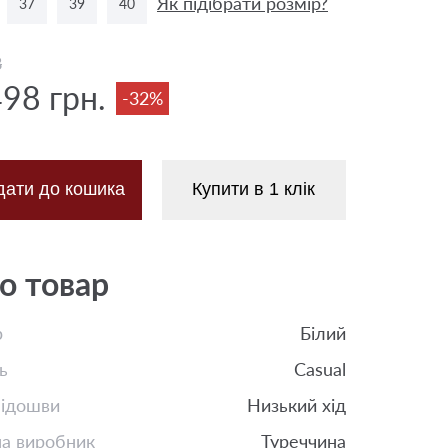
Як підібрати розмір?
37
39
40
8
498 грн.
-32%
дати до кошика
Купити в 1 клік
о товар
р
Білий
ь
Casual
підошви
Низький хід
на виробник
Туреччина