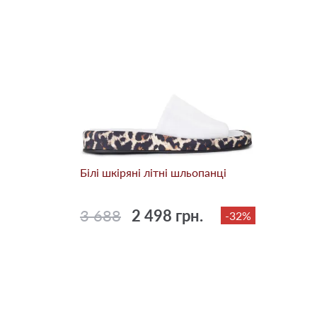
Білі шкіряні літні шльопанці
3 688
2 498 грн.
-32%