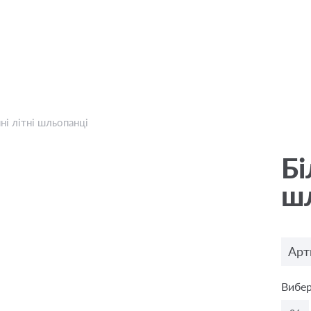
яні літні шльопанці
Бі
ш
Арт
Вибер