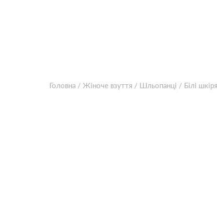
Головна
/
Жіноче взуття
/
Шльопанці
/
Білі шкір