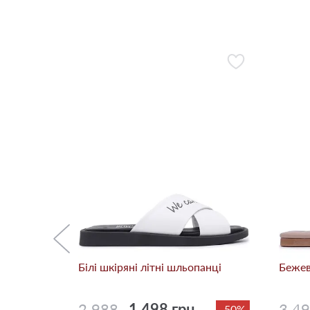
панці
-30%
Білі шкіряні літні шльопанці
Бежев
2 988
1 498 грн.
3 4
-50%