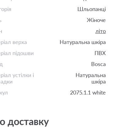
горія
Шльопанці
ь
Жіноче
н
літо
ріал верха
Натуральна шкіра
ріал підошви
ПВХ
д
Bosca
іал устілки і
Натуральна
ладки
шкіра
кул
2075.1.1 white
о доставку