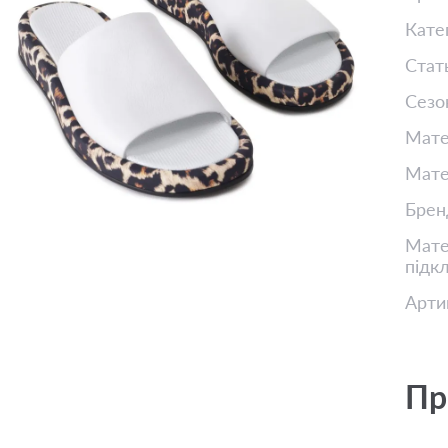
Кате
Стат
Сезо
Мате
Мате
Брен
Матер
підк
Арти
Пр