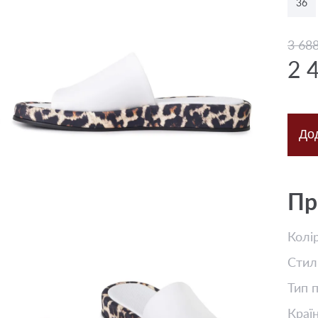
36
3 68
2 
До
Пр
Колі
Стил
Тип 
Краї