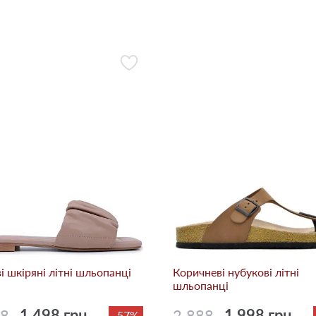
i шкіряні літні шльопанці
Коричневі нубукові літні
шльопанці
98
1 498 грн.
2 888
1 998 грн.
-57%