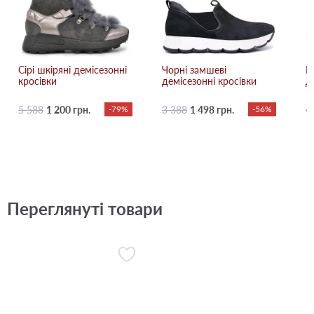
Сірі шкіряні демісезонні
Чорні замшеві
Б
кросівки
демісезонні кросівки
д
5 588
1 200 грн.
-79%
3 388
1 498 грн.
-56%
4
Переглянуті товари