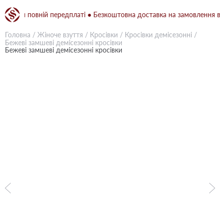
ри повній передплаті ● Безкоштовна доставка на замовлення від 15
Головна
/
Жіноче взуття
/
Кросівки
/
Кросівки демісезонні
/
Бежевi замшеві демісезонні кросівки
Бежевi замшеві демісезонні кросівки