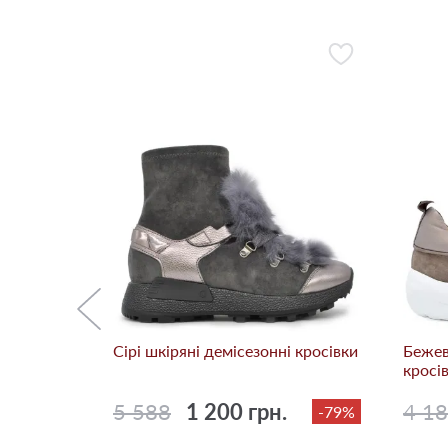
ні
-79%
Сірі шкіряні демісезонні кросівки
Бежев
кросі
5 588
1 200 грн.
4 1
-79%