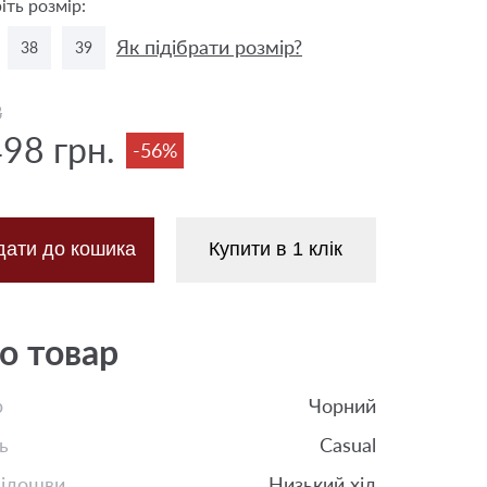
іть розмір:
Як підібрати розмір?
38
39
8
498 грн.
-56%
дати до кошика
Купити в 1 клік
о товар
р
Чорний
ь
Casual
підошви
Низький хід