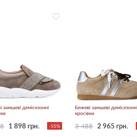
i замшеві демісезонні
Бежевi замшеві демісезонн
вки
кросівки
88
1 898 грн.
3 488
2 965 грн.
-55%