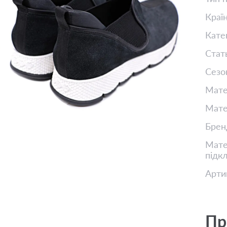
Краї
Кате
Стат
Сезо
Мате
Мате
Брен
Матер
підк
Арти
Пр