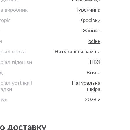
на виробник
Туреччина
горія
Кросівки
ь
Жіноче
н
осінь
ріал верха
Натуральна замша
ріал підошви
ПВХ
д
Bosca
іал устілки і
Натуральна
ладки
шкіра
кул
2078.2
о доставку