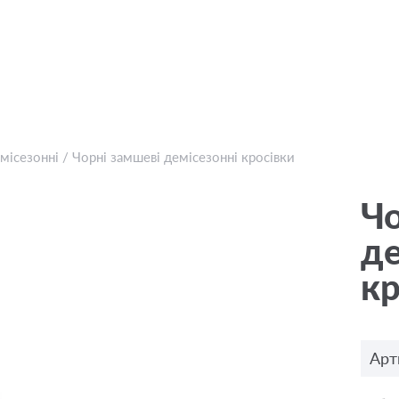
місезонні
/
Чорні замшеві демісезонні кросівки
Чо
де
кр
Арт