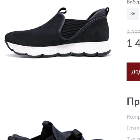
Вибер
36
3 38
1 
До
Пр
Колі
Стил
Тип 