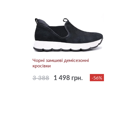
Чорні замшеві демісезонні
кросівки
3 388
1 498 грн.
-56%