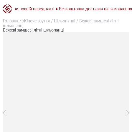
 при повній передплаті ● Безкоштовна доставка на замовлення від 
Головна
/
Жіноче взуття
/
Шльопанці
/
Бежевi замшеві літні
шльопанці
Бежевi замшеві літні шльопанці