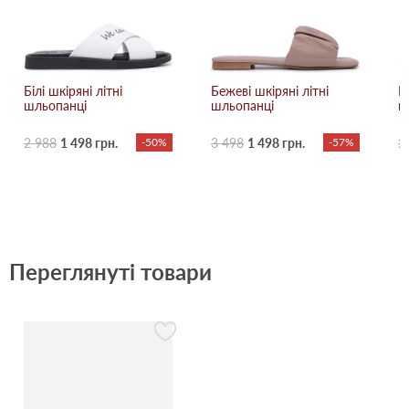
Білі шкіряні літні
Бежевi шкіряні літні
К
шльопанці
шльопанці
ш
2 988
1 498 грн.
-50%
3 498
1 498 грн.
-57%
2
Переглянуті товари