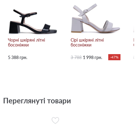
Чорні шкіряні літні
Сірі шкіряні літні
Р
босоніжки
босоніжки
б
5 388 грн.
3 788
1 998 грн.
-47%
3
Переглянуті товари