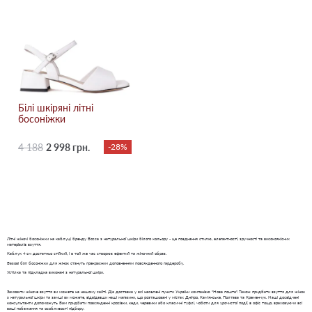
Білі шкіряні літні
босоніжки
4 188
2 998 грн.
-28%
Літні жіночі босоніжки на каблуці бренду Bosca з натуральної шкіри білого кольору - це поєднання стилю, елегантності, зручності та високоякісних
матеріалів взуття.
Каблук 4 см достатньо стійкий, і в той же час створює ефектий та жіночний образ.
Базові білі босоніжки для жінок стануть прекрасним доповненням повсякденного гардеробу.
Устілка та підкладка виконані з натуральної шкіри.
Замовити жіноче взуття ви можете на нашому сайті. Діє доставка у всі населені пункти України компанією "Нова пошта". Також придбати взуття для жінок
з натуральної шкіри та замші ви можете, відвідавши наші магазини, що розташовані у містах Дніпро, Кам'янське, Полтава та Кременчук. Наші досвідчені
консультанти допоможуть Вам придбати повсякденні кросівки, кеди, черевики або класичні туфлі, чоботи для урочистої події, в офіс тощо, враховуючи всі
ваші побажання та особливості підбору.