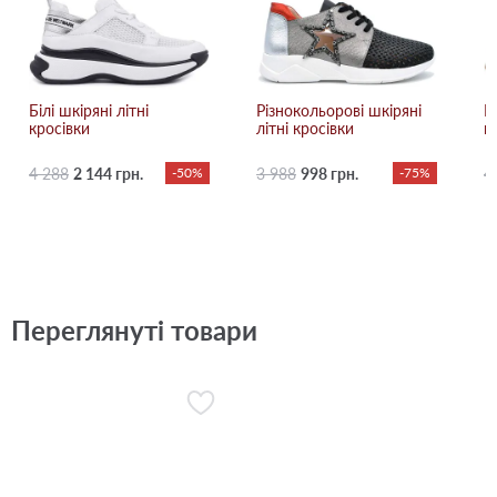
Білі шкіряні літні
Різнокольорові шкіряні
Б
кросівки
літні кросівки
к
4 288
2 144 грн.
-50%
3 988
998 грн.
-75%
4
Переглянуті товари