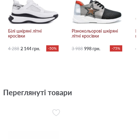
Білі шкіряні літні
Різнокольорові шкіряні
Б
кросівки
літні кросівки
к
4 288
2 144 грн.
-50%
3 988
998 грн.
-75%
4
Переглянуті товари