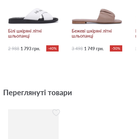
Білі шкіряні літні
Бежевi шкіряні літні
К
шльопанці
шльопанці
ш
2 988
1 793 грн.
-40%
3 498
1 749 грн.
-50%
2
Переглянуті товари