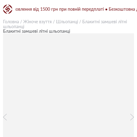
замовлення від 1500 грн при повній передплаті ● Безкоштовна доста
Головна
/
Жіноче взуття
/
Шльопанці
/
Блакитні замшеві літні
шльопанці
Блакитні замшеві літні шльопанці