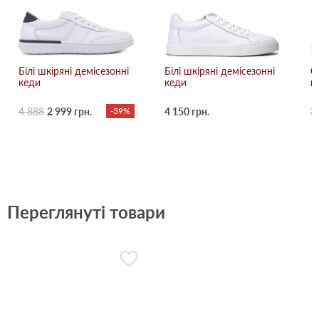
Білі шкіряні демісезонні
Білі шкіряні демісезонні
С
кеди
кеди
к
4 888
2 999 грн.
-39%
4 150 грн.
3
Переглянуті товари