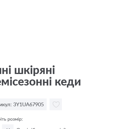
ні шкіряні
місезонні кеди
икул: 3Y1UA67905
іть розмір: