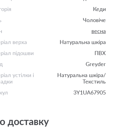
горія
Кеди
ь
Чоловіче
н
весна
ріал верха
Натуральна шкіра
ріал підошви
ПВХ
д
Greyder
іал устілки і
Натуральна шкіра/
ладки
Текстиль
кул
3Y1UA67905
о доставку