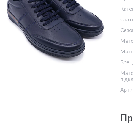
Кате
Стат
Сезо
Мате
Мате
Брен
Матер
підк
Арти
Пр