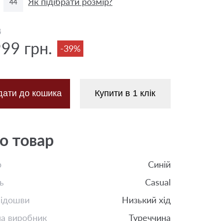
Як підібрати розмір?
44
8
999 грн.
-39%
дати до кошика
Купити в 1 клік
о товар
р
Синій
ь
Casual
підошви
Низький хід
на виробник
Туреччина