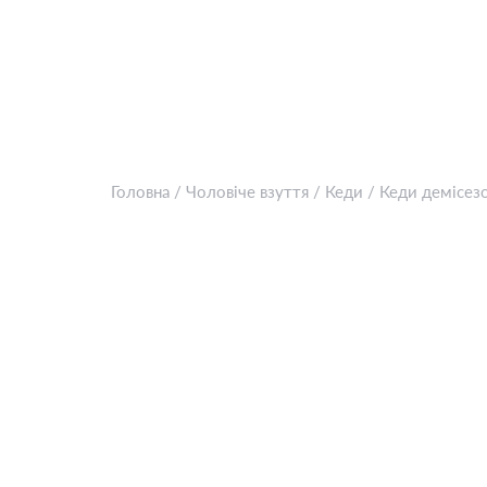
Головна
/
Чоловіче взуття
/
Кеди
/
Кеди демісез