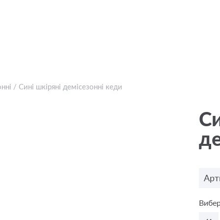
онні
/
Сині шкіряні демісезонні кеди
Си
де
Арт
Вибер