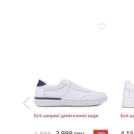
нні кеди
-10%
Білі шкіряні демісезонні кеди
Білі ш
4 888
2 999 грн.
4 15
-39%