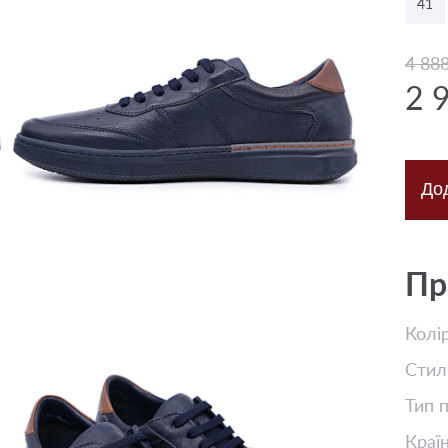
41
4 88
2 
До
Пр
Колі
Стил
Тип 
Краї