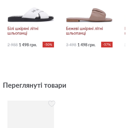
Білі шкіряні літні
Бежевi шкіряні літні
К
шльопанці
шльопанці
ш
2 988
1 498 грн.
-50%
3 498
1 498 грн.
-57%
2
Переглянуті товари