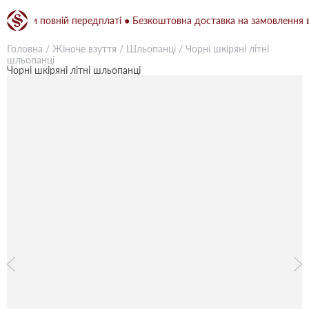
при повній передплаті ● Безкоштовна доставка на замовлення від 1
Головна
/
Жіноче взуття
/
Шльопанці
/
Чорні шкіряні літні
шльопанці
Чорні шкіряні літні шльопанці