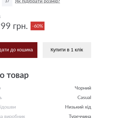
Як підібрати розмір?
37
8
999 грн.
-60%
дати до кошика
Купити в 1 клік
о товар
р
Чорний
ь
Casual
підошви
Низький хід
на виробник
Туреччина