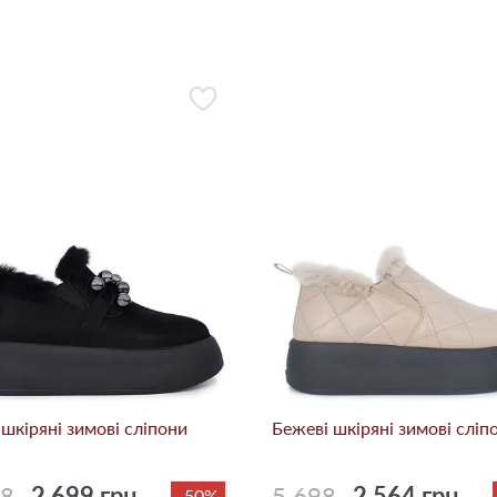
 шкіряні зимові сліпони
Бежевi шкіряні зимові сліп
98
2 699 грн.
5 698
2 564 грн.
-50%