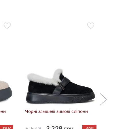
Бежевi за
5 548
они
Чорні замшеві зимові сліпони
5 548
3 329 грн.
-55%
-40%