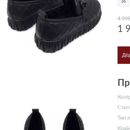
36
4 99
1 
До
Пр
Колі
Стил
Тип 
Краї