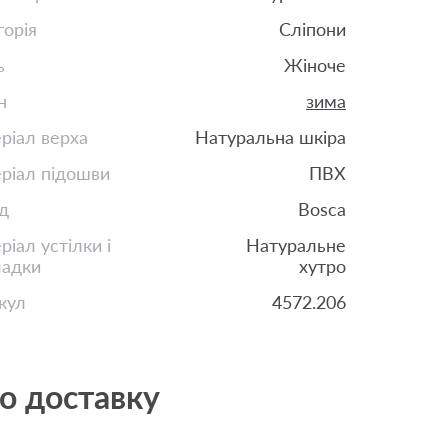
горія
Сліпони
ь
Жіноче
н
зима
ріал верха
Натуральна шкіра
ріал підошви
ПВХ
д
Bosca
іал устілки і
Натуральне
ладки
хутро
кул
4572.206
о доставку