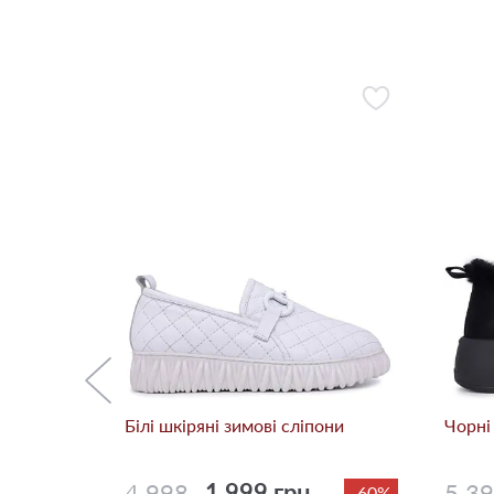
ліпони
-30%
Білі шкіряні зимові сліпони
Чорні
4 998
1 999 грн.
5 3
-60%