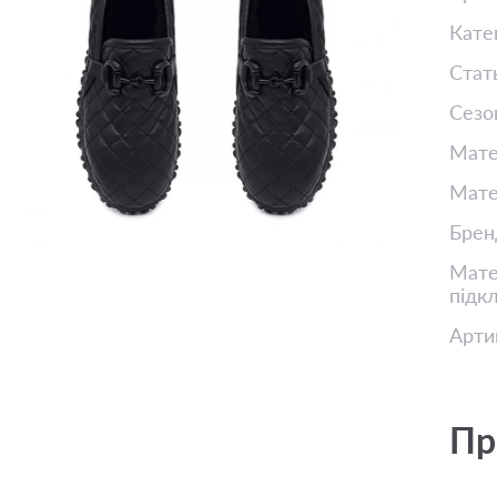
Кате
Стат
Сезо
Мате
Мате
Брен
Матер
підк
Арти
Пр