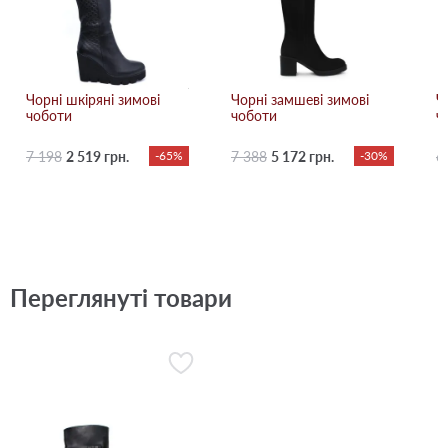
Чорні шкіряні зимові
Чорні замшеві зимові
Ч
чоботи
чоботи
ч
7 198
2 519 грн.
-65%
7 388
5 172 грн.
-30%
6
Переглянуті товари