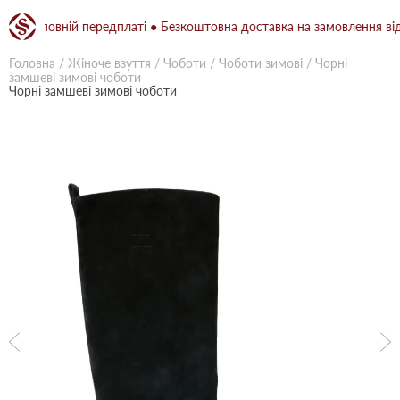
и повній передплаті ● Безкоштовна доставка на замовлення від 150
Головна
/
Жіноче взуття
/
Чоботи
/
Чоботи зимові
/
Чорні
замшеві зимові чоботи
Чорні замшеві зимові чоботи