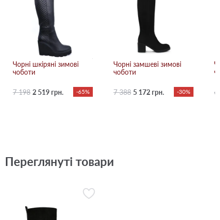
Чорні шкіряні зимові
Чорні замшеві зимові
Ч
чоботи
чоботи
ч
7 198
2 519 грн.
-65%
7 388
5 172 грн.
-30%
6
Переглянуті товари