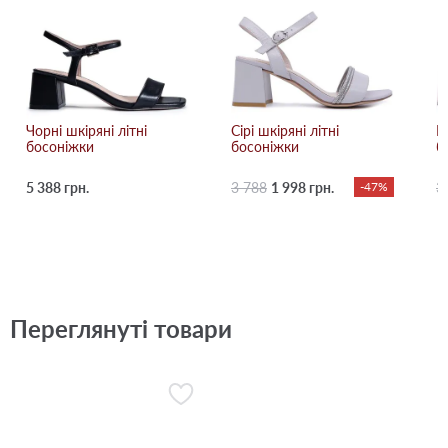
Чорні шкіряні літні
Сірі шкіряні літні
Р
босоніжки
босоніжки
б
5 388 грн.
3 788
1 998 грн.
-47%
3
Переглянуті товари