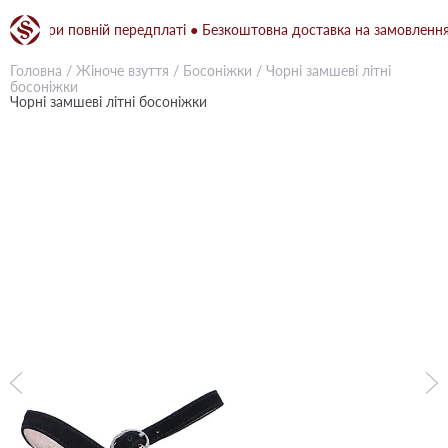
н при повній передплаті ● Безкоштовна доставка на замовлення від 
Головна
/
Жіноче взуття
/
Босоніжки
/
Чорні замшеві літні
босоніжки
Чорні замшеві літні босоніжки