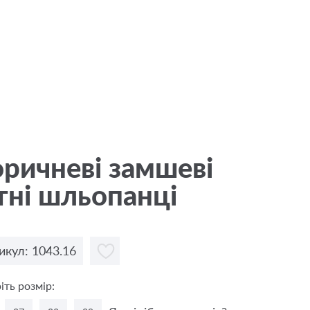
ричневі замшеві
тні шльопанці
икул: 1043.16
іть розмір: