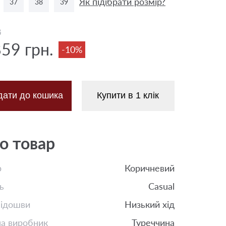
Як підібрати розмір?
37
38
39
8
859 грн.
-10%
дати до кошика
Купити в 1 клік
о товар
р
Коричневий
ь
Casual
підошви
Низький хід
на виробник
Туреччина