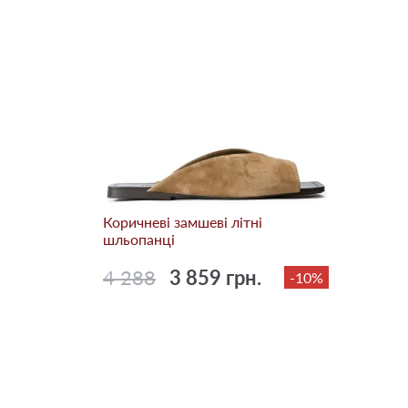
Коричневі замшеві літні
шльопанці
4 288
3 859 грн.
-10%