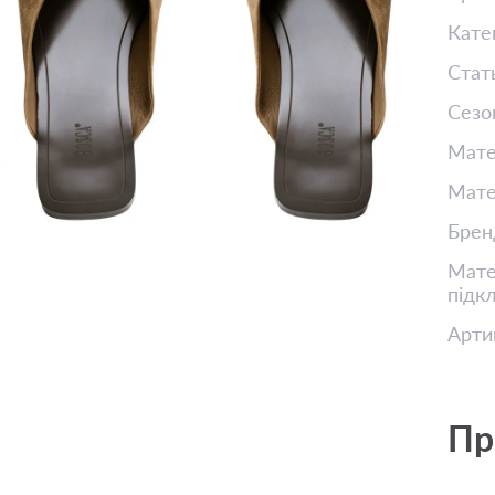
Кате
Стат
Сезо
Мате
Мате
Брен
Матер
підк
Арти
Пр