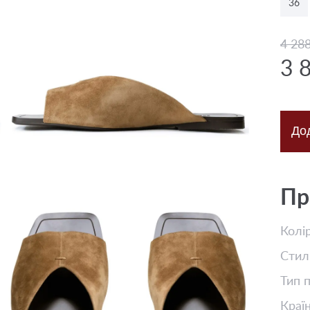
36
4 28
3 
До
Пр
Колі
Стил
Тип 
Краї