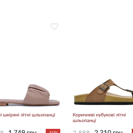
i шкіряні літні шльопанці
Коричневі нубукові літні
шльопанці
98
1 749 грн.
2 888
2 310 грн.
-50%