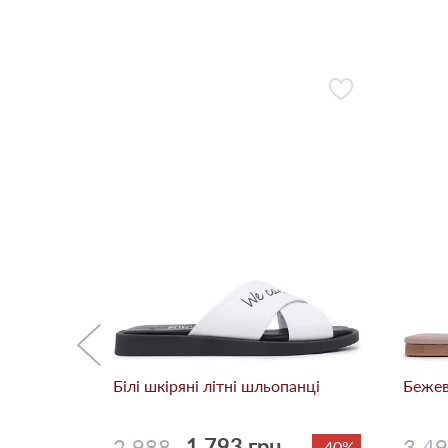
панці
-30%
Білі шкіряні літні шльопанці
Бежев
2 988
1 793 грн.
3 4
-40%