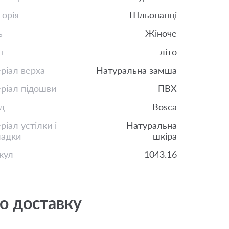
горія
Шльопанці
ь
Жіноче
н
літо
ріал верха
Натуральна замша
ріал підошви
ПВХ
д
Bosca
іал устілки і
Натуральна
ладки
шкіра
кул
1043.16
о доставку