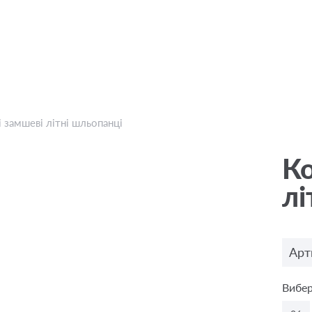
 замшеві літні шльопанці
Ко
лі
Арт
Вибер