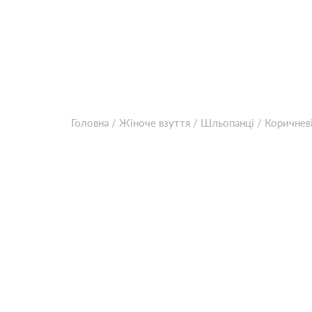
Головна
/
Жіноче взуття
/
Шльопанці
/
Коричневі