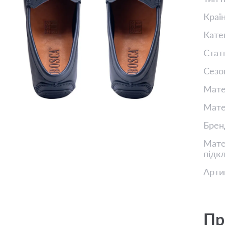
Краї
Кате
Стат
Сезо
Мате
Мате
Брен
Матер
підк
Арти
Пр