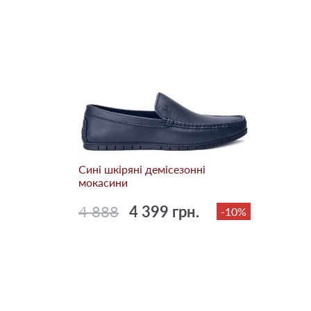
Сині шкіряні демісезонні
мокасини
4 888
4 399 грн.
-10%