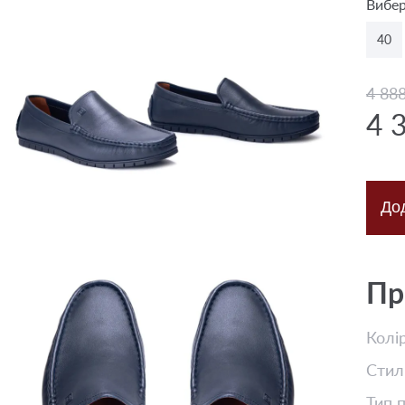
Вибер
40
4 88
4 
До
Пр
Колі
Стил
Тип 