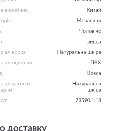
на виробник
Китай
горія
Мокасини
ь
Чоловіче
н
весна
ріал верха
Натуральна шкіра
ріал підошви
ПВХ
д
Bosca
іал устілки і
Натуральна
ладки
шкіра
кул
78590.1.18
о доставку