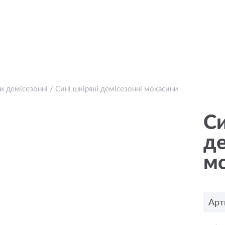
и демісезонні
/
Сині шкіряні демісезонні мокасини
Си
де
м
Арт