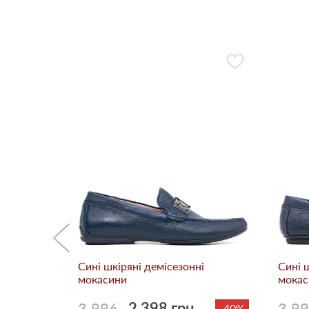
ні
-34%
Сині шкіряні демісезонні
Сині 
мокасини
мокас
3 996
2 398 грн.
3 9
-40%