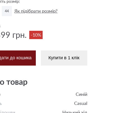
іть розмір:
Як підібрати розмір?
44
8
399 грн.
-10%
дати до кошика
Купити в 1 клік
о товар
р
Синій
ь
Casual
підошви
Низький хід