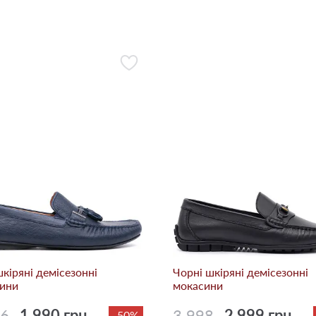
шкіряні демісезонні
Чорні шкіряні демісезонні
ини
мокасини
96
1 990 грн.
3 998
2 999 грн.
-50%