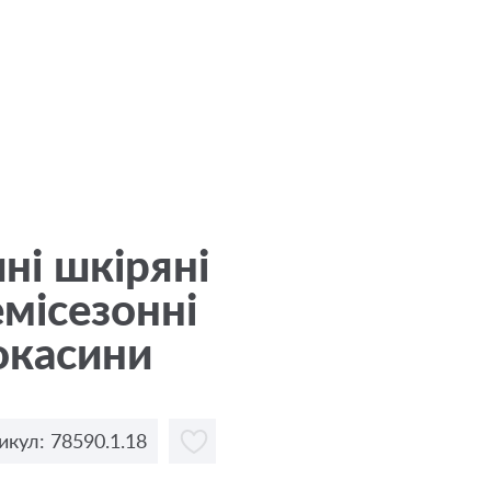
ні шкіряні
місезонні
окасини
икул: 78590.1.18