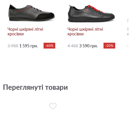
Чорні шкіряні літні
Чорні шкіряні літні
Бі
кросівки
кросівки
к
3 988
1 595 грн.
-60%
4 488
3 590 грн.
-20%
4
Переглянуті товари