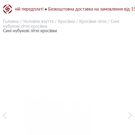
овній передплаті ● Безкоштовна доставка на замовлення від 1500 г
Головна
/
Чоловіче взуття
/
Кросівки
/
Кросівки літні
/
Сині
нубукові літні кросівки
Сині нубукові літні кросівки