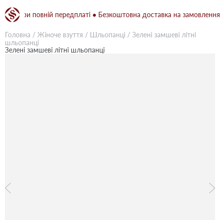
 при повній передплаті ● Безкоштовна доставка на замовлення від 
Головна
/
Жіноче взуття
/
Шльопанці
/
Зелені замшеві літні
шльопанці
Зелені замшеві літні шльопанці