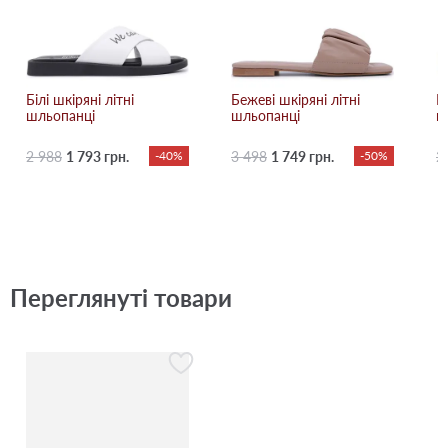
Білі шкіряні літні
Бежевi шкіряні літні
К
шльопанці
шльопанці
ш
2 988
1 793 грн.
-40%
3 498
1 749 грн.
-50%
2
Переглянуті товари