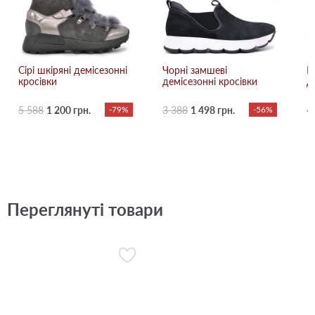
Сірі шкіряні демісезонні
Чорні замшеві
Б
кросівки
демісезонні кросівки
д
5 588
1 200 грн.
-79%
3 388
1 498 грн.
-56%
4
Переглянуті товари