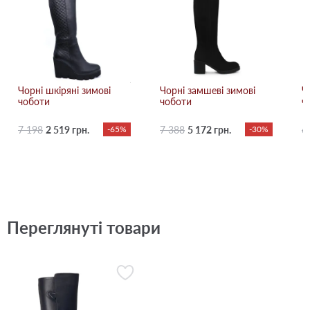
Чорні шкіряні зимові
Чорні замшеві зимові
Ч
чоботи
чоботи
ч
7 198
2 519 грн.
-65%
7 388
5 172 грн.
-30%
6
Переглянуті товари