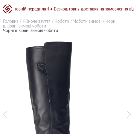
и повній передплаті ● Безкоштовна доставка на замовлення від 1500
Головна
/
Жіноче взуття
/
Чоботи
/
Чоботи зимові
/
Чорні
шкіряні зимові чоботи
Чорні шкіряні зимові чоботи