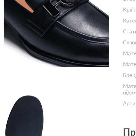
Краї
Кате
Стат
Сезо
Мате
Мате
Брен
Матер
підк
Арти
Пр