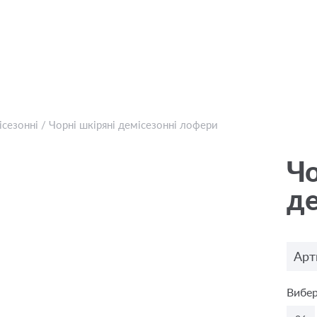
ісезонні
/
Чорні шкіряні демісезонні лофери
Чо
де
Арт
Вибер