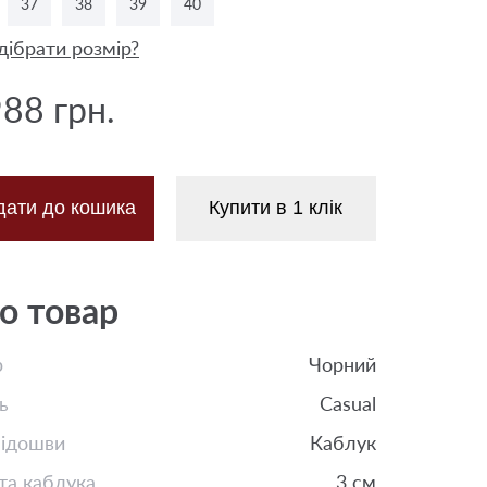
37
38
39
40
дібрати розмір?
988 грн.
дати до кошика
Купити в 1 клік
о товар
р
Чорний
ь
Casual
підошви
Каблук
та каблука
3 см