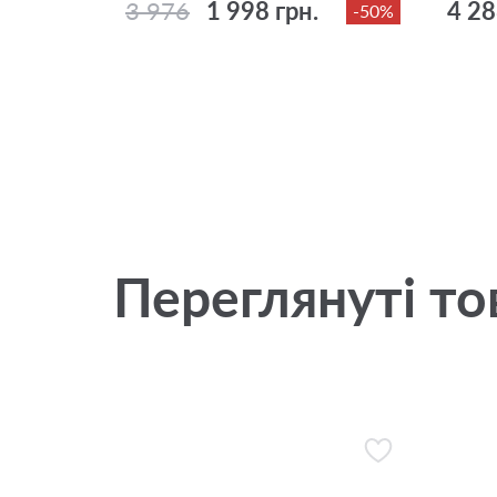
3 976
1 998 грн.
4 28
-50%
Переглянуті то