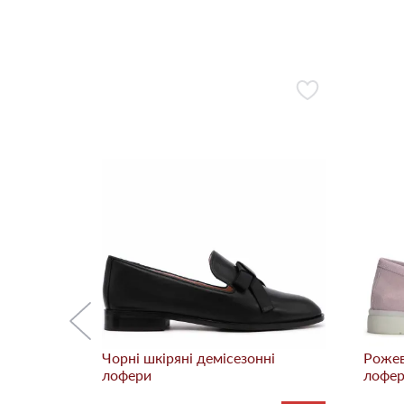
ні
-62%
Чорні шкіряні демісезонні
Рожев
лофери
лофе