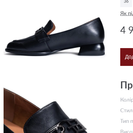
36
Як пі
4 
До
Пр
Колі
Стил
Тип 
Висо