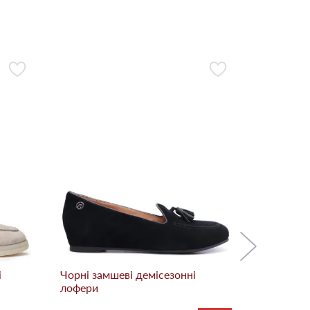
Бежевi за
лофери
3 888
і
Чорні замшеві демісезонні
лофери