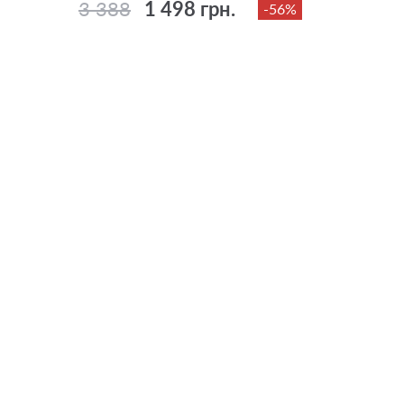
3 388
1 498 грн.
-56%