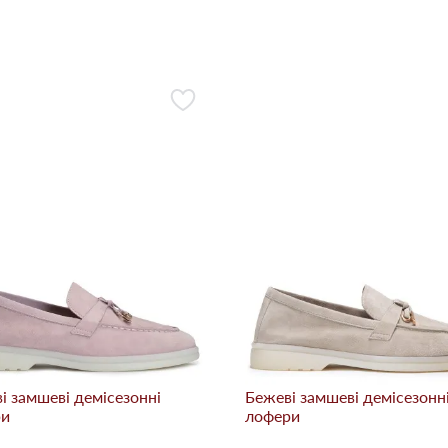
і замшеві демісезонні
Бежевi замшеві демісезонн
ри
лофери