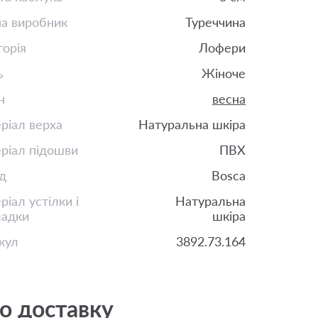
на виробник
Туреччина
горія
Лофери
ь
Жіноче
н
весна
ріал верха
Натуральна шкіра
ріал підошви
ПВХ
д
Bosca
іал устілки і
Натуральна
ладки
шкіра
кул
3892.73.164
о доставку