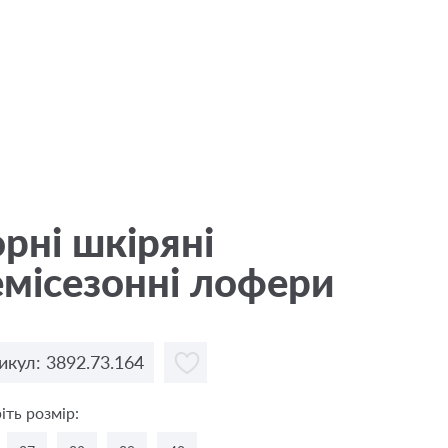
рні шкіряні
місезонні лофери
икул: 3892.73.164
іть розмір: