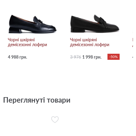
Чорні шкіряні
Чорні шкіряні
Р
демісезонні лофери
демісезонні лофери
д
4 988 грн.
3 976
1 998 грн.
-50%
4
Переглянуті товари