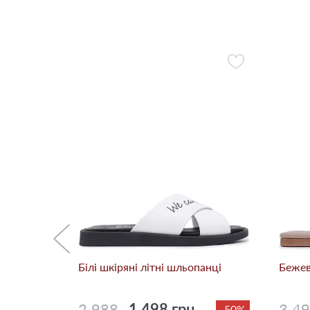
панці
-30%
Білі шкіряні літні шльопанці
Бежев
2 988
1 498 грн.
3 4
-50%