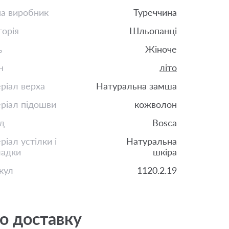
на виробник
Туреччина
горія
Шльопанці
ь
Жіноче
н
літо
ріал верха
Натуральна замша
ріал підошви
кожволон
д
Bosca
іал устілки і
Натуральна
ладки
шкіра
кул
1120.2.19
о доставку