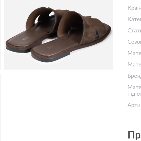
Краї
Кате
Стат
Сезо
Мате
Мате
Брен
Матер
підк
Арти
Пр