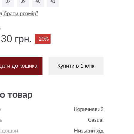
37
39
40
41
дібрати розмір?
8
430 грн.
-20%
дати до кошика
Купити в 1 клік
о товар
р
Коричневий
ь
Casual
підошви
Низький хід