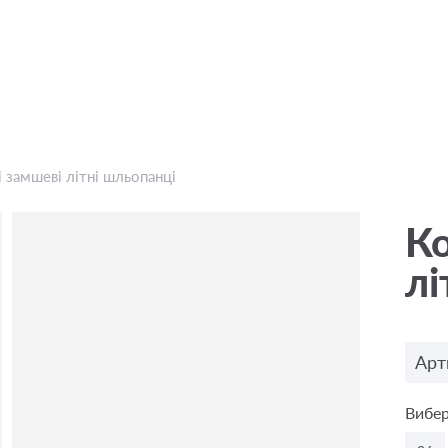
 замшеві літні шльопанці
Ко
лі
Арт
Вибер