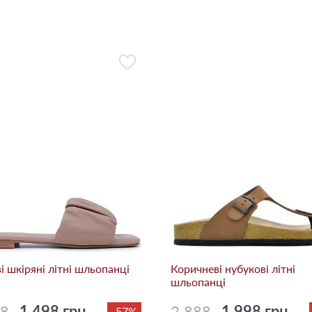
i шкіряні літні шльопанці
Коричневі нубукові літні
шльопанці
98
1 498 грн.
2 888
1 998 грн.
-57%