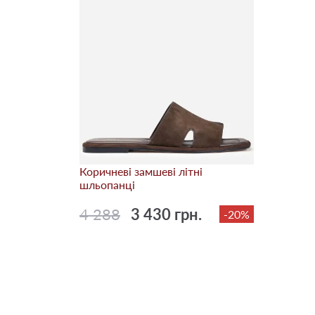
Коричневі замшеві літні
шльопанці
4 288
3 430 грн.
-20%