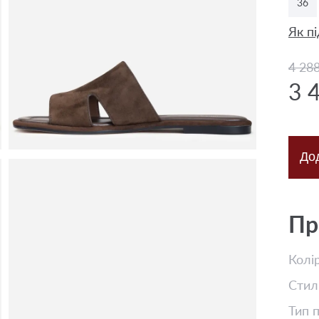
36
Як пі
4 28
3 
До
Пр
Колі
Стил
Тип 