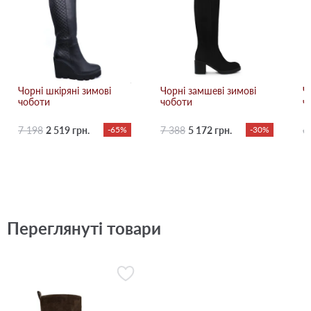
Чорні шкіряні зимові
Чорні замшеві зимові
Ч
чоботи
чоботи
ч
7 198
2 519 грн.
-65%
7 388
5 172 грн.
-30%
6
Переглянуті товари