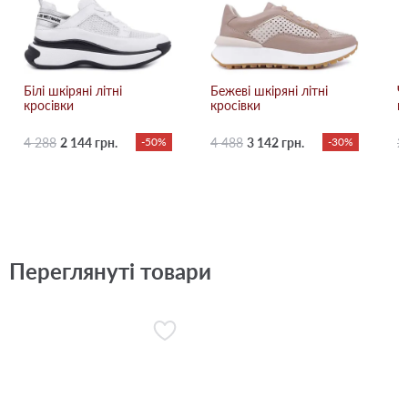
Білі шкіряні літні
Бежевi шкіряні літні
Ч
кросівки
кросівки
к
4 288
2 144 грн.
-50%
4 488
3 142 грн.
-30%
2
Переглянуті товари