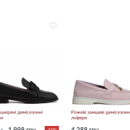
 шкіряні демісезонні
Рожеві замшеві демісезонн
ри
лофери
76
1 998 грн.
4 288 грн.
-50%