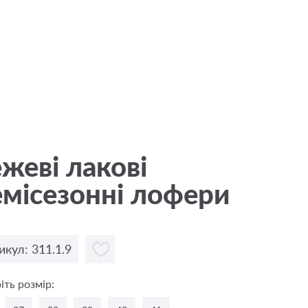
жевi лакові
місезонні лофери
икул: 311.1.9
іть розмір: