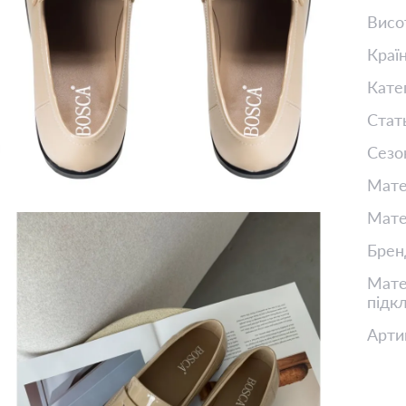
Висо
Краї
Кате
Стат
Сезо
Мате
Мате
Брен
Матер
підк
Арти