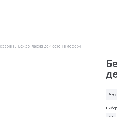
ісезонні
/
Бежевi лакові демісезонні лофери
Бе
де
Арт
Вибер