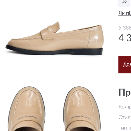
36
Як пі
5 38
4 
До
Пр
Колі
Стил
Тип 