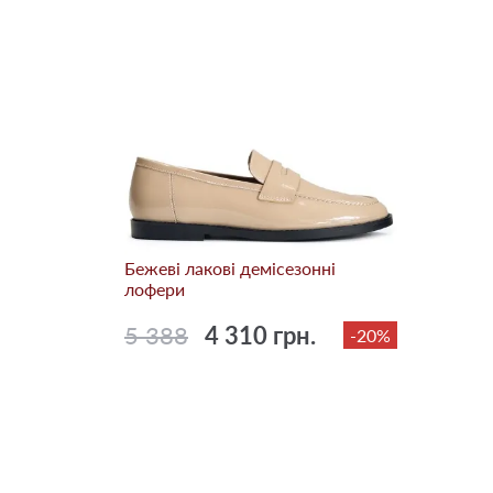
Бежевi лакові демісезонні
лофери
5 388
4 310 грн.
-20%