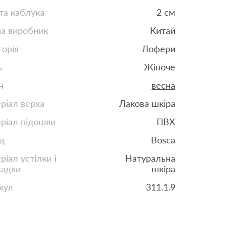
та каблука
2 см
на виробник
Китай
горія
Лофери
ь
Жіноче
н
весна
ріал верха
Лакова шкіра
ріал підошви
ПВХ
д
Bosca
іал устілки і
Натуральна
ладки
шкіра
кул
311.1.9