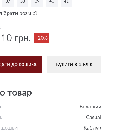
37
38
39
40
41
дібрати розмір?
8
310 грн.
-20%
дати до кошика
Купити в 1 клік
о товар
р
Бежевий
ь
Casual
підошви
Каблук