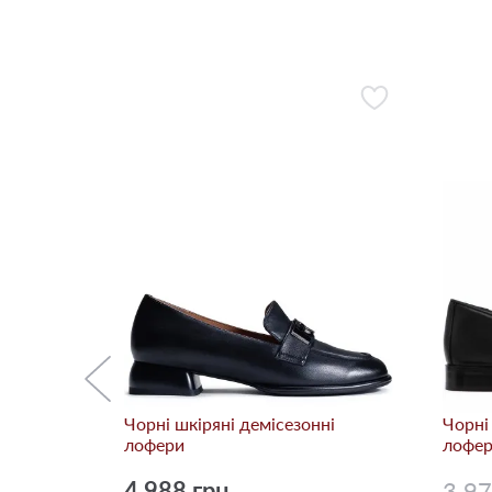
нні
-10%
Чорні шкіряні демісезонні
Чорні
лофери
лофе
4 988 грн.
3 9