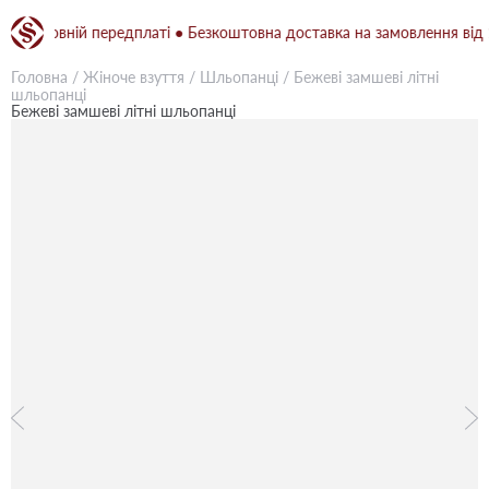
 повній передплаті ● Безкоштовна доставка на замовлення від 1500 
Головна
/
Жіноче взуття
/
Шльопанці
/
Бежевi замшеві літні
шльопанці
Бежевi замшеві літні шльопанці