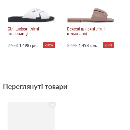
Білі шкіряні літні
Бежевi шкіряні літні
К
шльопанці
шльопанці
ш
2 988
1 498 грн.
-50%
3 498
1 498 грн.
-57%
2
Переглянуті товари