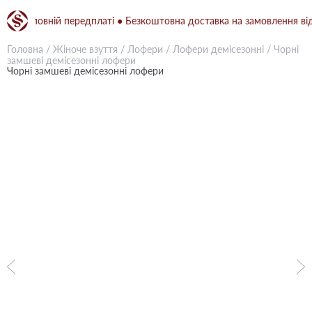
и повній передплаті ● Безкоштовна доставка на замовлення від 150
Головна
/
Жіноче взуття
/
Лофери
/
Лофери демісезонні
/
Чорні
замшеві демісезонні лофери
Чорні замшеві демісезонні лофери