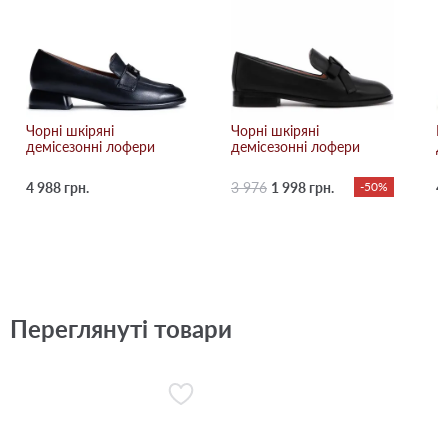
Чорні шкіряні
Чорні шкіряні
Р
демісезонні лофери
демісезонні лофери
д
4 988 грн.
3 976
1 998 грн.
-50%
4
Переглянуті товари